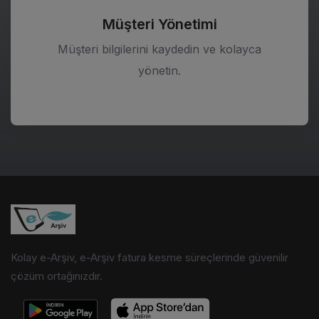
Müşteri Yönetimi
Müşteri bilgilerini kaydedin ve kolayca
yönetin.
Kolay e-Arşiv, e-Arşiv fatura kesme süreçlerinde güvenilir
çözüm ortağınızdır.