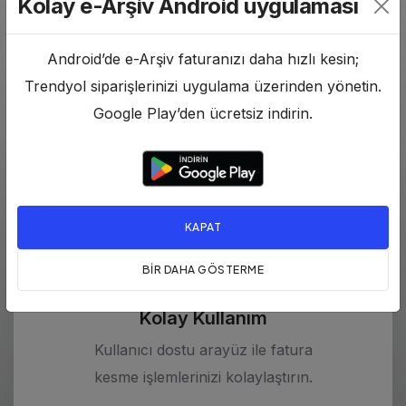
Kolay e-Arşiv Android uygulaması
Neden e-Arşiv Fatura
Android’de e-Arşiv faturanızı daha hızlı kesin;
Portalımızı
Trendyol siparişlerinizi uygulama üzerinden yönetin.
Seçmelisiniz?
Google Play’den ücretsiz indirin.
KAPAT
BIR DAHA GÖSTERME
Kolay Kullanım
Kullanıcı dostu arayüz ile fatura
kesme işlemlerinizi kolaylaştırın.