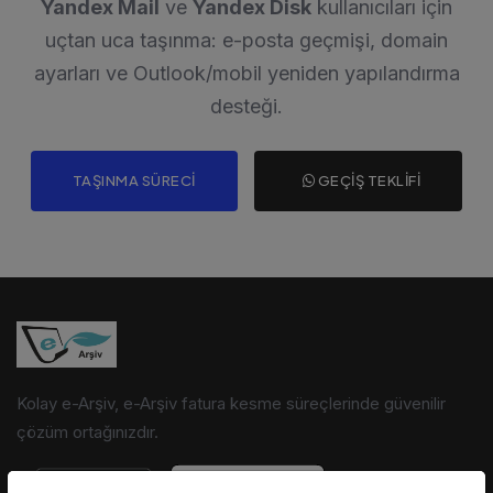
Yandex Mail
ve
Yandex Disk
kullanıcıları için
uçtan uca taşınma: e-posta geçmişi, domain
ayarları ve Outlook/mobil yeniden yapılandırma
desteği.
TAŞINMA SÜRECI
GEÇIŞ TEKLIFI
Kolay e-Arşiv, e-Arşiv fatura kesme süreçlerinde güvenilir
çözüm ortağınızdır.