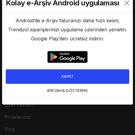
Kolay e-Arşiv Android uygulaması
4.9
40+ Yorum
Android’de e-Arşiv faturanızı daha hızlı kesin;
Trendyol siparişlerinizi uygulama üzerinden yönetin.
Google Play’den ücretsiz indirin.
Hızlı Linkler
Anasayfa
Hakkımızda
KAPAT
Hizmetlerimiz
BIR DAHA GÖSTERME
Fiyatlarımız
Özel Yazılım
Projelerimiz
Blog