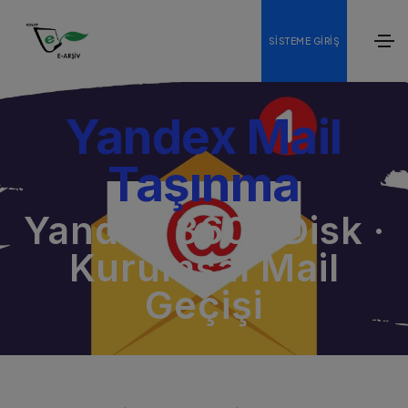
SISTEME GIRIŞ
Yandex Mail
Taşınma
Yandex 360 · Disk ·
Kurumsal Mail
Geçişi